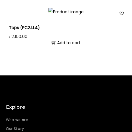
Tops (PC2.1.L4)
৳
2,100.00
Add to cart
Explore
Who we are
Our Story