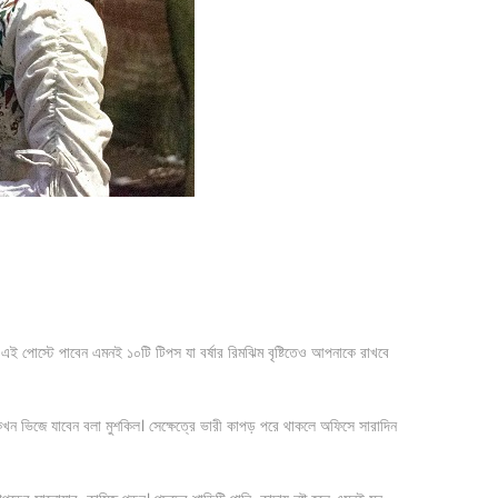
এর এই পোস্টে পাবেন এমনই ১০টি টিপস যা বর্ষার রিমঝিম বৃষ্টিতেও আপনাকে রাখবে
 কখন ভিজে যাবেন বলা মুশকিল। সেক্ষেত্রে ভারী কাপড় পরে থাকলে অফিসে সারাদিন