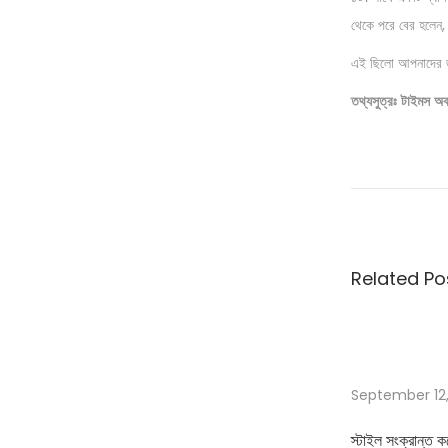
থেকে পরে বের হলেন,
এই ছিলো আপনাদের জন
তথ্যসুত্রঃ টাইমস অব
স্টা
ই
ল
সং
ক্রা
Related Po
ন্ত
ক
য়ে
ক
টি
September 12,
বি
স্টাইল সংক্রান্ত 
ষ