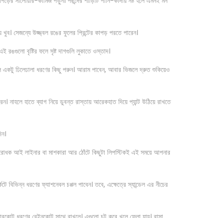
কাপড়ের সালোয়ার-কামিজ পড়ুন। পছন্দের শাড়িটি পানি-কাদায় নষ্ট হলে এমনই মন
ুব। সেজন্যে উজ্জ্বল রঙের ফুলের প্রিন্টের কাপড় পরতে পারেন।
ঙগুলো বৃষ্টির ফলে সৃষ্ট দাগগুলি লুকাতে ওস্তাদ।
একটু ঢিলেঢালা ধরণের কিছু পরুন। আরাম পাবেন, আবার ভিজলে দ্রুত শুকিয়েও
ারেন। নাহলে হাতে ব্যাগ নিয়ে ডুবন্ত রাস্তায় আরেকহাত দিয়ে প্যান্ট উঠিয়ে রাখতে
িন।
নিরোধক আই লাইনার বা মাশকারা আর ঠোঁটে কিছুটা লিপস্টিকই এই সময়ে আপনার
কেটে বিভিন্ন ধরণের ফ্যাশনেবল চপ্পল পাবেন। তবে, এক্ষেত্রে স্যান্ডেল এর নীচের
ভারকোট ধরণের রেইনকোট সাথে রাখলে। এগুলো চট করে খুলে ফেলা যায়। বাসা