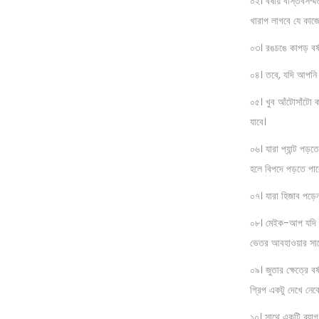
০২। বর্ষায় বাস্তবসম
n
খারাপ লাগবে যে কাজ
০৩। রঙচঙে কাপড় বর্ষ
০৪। তবে, যদি আপনি উ
০৫। খুব আঁটোসাঁটো 
যাবে।
০৬। যারা প্যান্ট পড়ত
হলে বিপদে পড়তে পার
০৭। যারা হিজাব পড়েন
০৮। মেইক-আপ যদি নি
ভেতর আবহাওয়ার সাথ
০৯। জুতার ক্ষেত্রে ব
গ্রিপ একটু দেখে নেবে
১০। সাথে একটি ব্যা