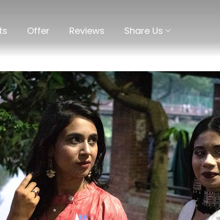
ts
Offer
Reviews
Share Us