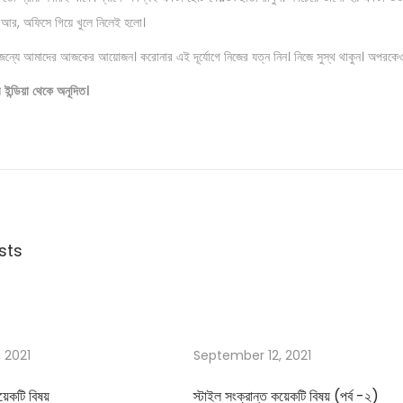
 আর, অফিসে গিয়ে খুলে নিলেই হলো।
্যে আমাদের আজকের আয়োজন। করোনার এই দূর্যোগে নিজের যত্ন নিন। নিজে সুস্থ থাকুন। অপরকেও 
 ইন্ডিয়া থেকে অনূদিত।
sts
 2021
September 12, 2021
কয়েকটি বিষয়
স্টাইল সংক্রান্ত কয়েকটি বিষয় (পর্ব -২)