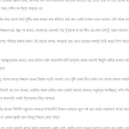
্মত পোষাক পরুন। যেমন, আপনার যদি পানি-কাদাভর্তি রাস্তায় হাঁটতেই হয়, তবে, শাড়ি না পড়ে হালকা 
n
r
ে আর সেদিন মন দিতে পারবেন না।
1
6
ার সময় ভালো যায়। বৃষ্টির সময় মনমরা ভাব কাটাতে আর মনে একটা চনমনে ভাবে আনতে এটা কাজে দেয় খ
,
জ্জ্বল রঙ পছন্দ না করেন, সেক্ষেত্রে একদমই গাঢ় (কালো বা ঘন নীল এর কোন টোন) পরলে ভালো। এই র
2
কাপড় পরিহার করুন। কারণ এই ধরণের কাপড় আদ্রতা ধরে রেখে ত্বকের সমস্যা তৈরি করে। টপস পড়লে 
0
2
1
ে স্বাচ্ছন্দ্যবোধ করেন, তারা চাইলে সেটা কাদাপানি ভর্তি রাস্তায় যাবার আগেই কিছুটা গুটিয়ে রাখতে প
েন।
, তাদের জন্যে উজ্জ্বল রঙের হিজাব পড়াই ভালো। এতে বৃষ্টি ভেজা দিনে মনটা বেশ ভালো থাকবে সারাদ
তেই হয় তবে হালকা, ওয়াটার প্রুফ মেইক-আপ নেয়াই ভালো। আসলে, শুধুমাত্র সানস্ক্রিন, পানি-
ে মানানসই একটা স্নিগ্ধভাব নিয়ে আসবে।
র্ষায় হালকা পিভিসি স্যান্ডাল সবচেয়ে উপযোগি। ভিজলে চামড়ার জুতা নষ্ট হয়ে যাবার সম্ভাবনা থাকে। মার্
ন। একদম ফ্ল্যাট হলে কিন্তু পিছলে যেতে পারে।
গ তো প্রায় সবারই থাকে। ব্যাগে অবশ্যই একটা ছোট ফোল্ডিং ছাতা রাখুন। সবচেয়ে ভালো হয় একটা ও