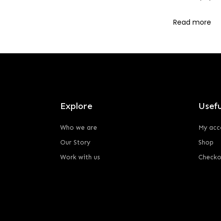
য়
Read more
Explore
Usefu
Who we are
My acc
Our Story
Shop
Work with us
Checko